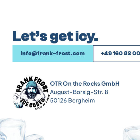
Let’s get icy.
info@frank-frost.com
+49 160 82 0
OTR On the Rocks GmbH
August-Borsig-Str. 8
50126 Bergheim