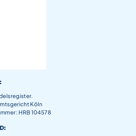
:
in Houbé
2 000 40
k-frost.com
:
delsregister.
Amtsgericht Köln
ummer: HRB 104578
D: