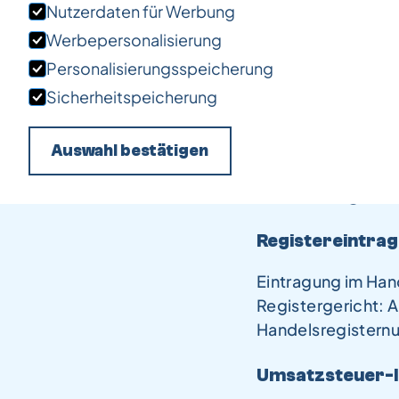
Nutzerdaten für Werbung
Werbepersonalisierung
Vertreten durch
Personalisierungsspeicherung
Jens Krüger, Mart
Sicherheitspeicherung
Kontakt:
Auswahl bestätigen
Telefon:
+49160 8
E-Mail: info@fran
Registereintrag
Eintragung im Han
Registergericht: 
Handelsregistern
Umsatzsteuer-I